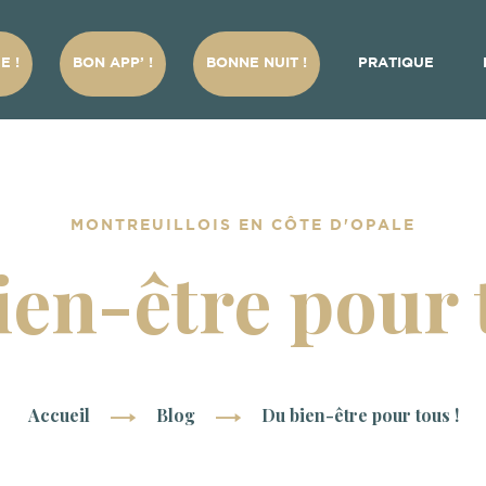
E !
BON APP’ !
BONNE NUIT !
PRATIQUE
MONTREUILLOIS EN CÔTE D'OPALE
en-être pour 
Accueil
Blog
Du bien-être pour tous !