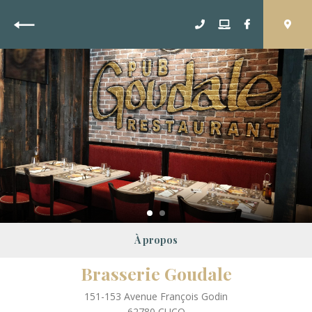
Retour
À propos
Brasserie Goudale
151-153 Avenue François Godin
62780
CUCQ