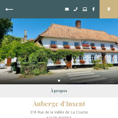
Retour
À propos
Auberge d’Inxent
318 Rue de la Vallée de La Course
62170
INXENT