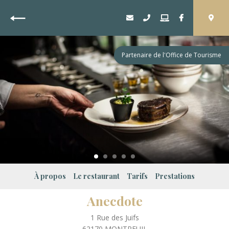
Retour
Partenaire de l'Office de Tourisme
À propos
Le restaurant
Tarifs
Prestations
Anecdote
1 Rue des Juifs
62170
MONTREUIL