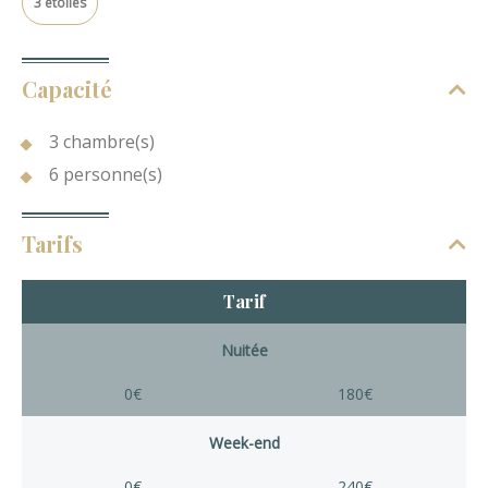
3 étoiles
Capacité
3 chambre(s)
6 personne(s)
Tarifs
Tarif
Nuitée
0€
180€
Week-end
0€
240€