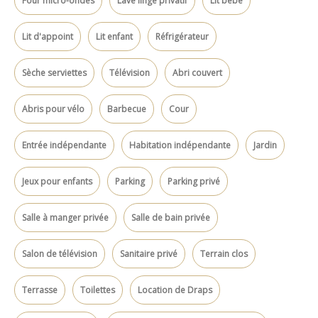
Four micro-ondes
Lave linge privatif
Lit bébé
Lit d'appoint
Lit enfant
Réfrigérateur
Sèche serviettes
Télévision
Abri couvert
Abris pour vélo
Barbecue
Cour
Entrée indépendante
Habitation indépendante
Jardin
Jeux pour enfants
Parking
Parking privé
Salle à manger privée
Salle de bain privée
Salon de télévision
Sanitaire privé
Terrain clos
Terrasse
Toilettes
Location de Draps