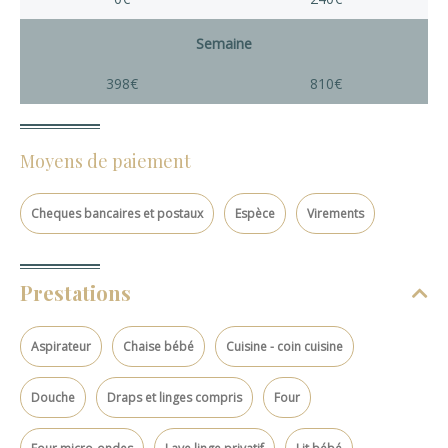
Semaine
398€
810€
Moyens de paiement
Cheques bancaires et postaux
Espèce
Virements
Prestations
Aspirateur
Chaise bébé
Cuisine - coin cuisine
Douche
Draps et linges compris
Four