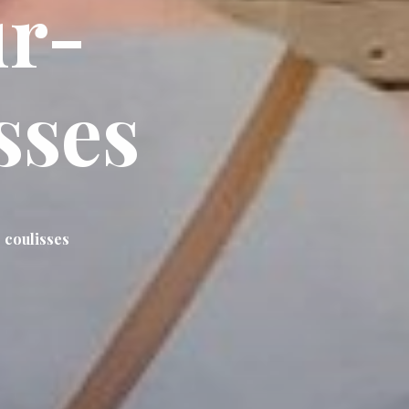
ur-
sses
 coulisses