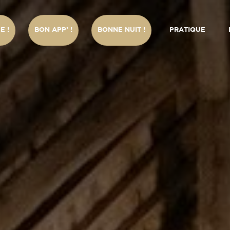
E !
BON APP’ !
BONNE NUIT !
PRATIQUE