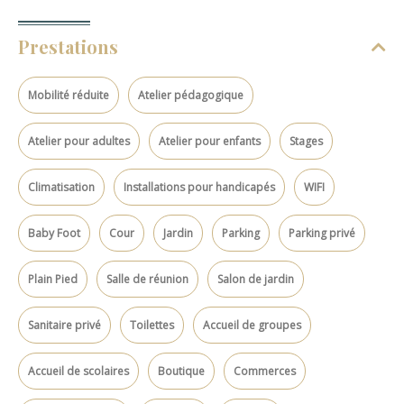
Prestations
Mobilité réduite
Atelier pédagogique
Atelier pour adultes
Atelier pour enfants
Stages
Climatisation
Installations pour handicapés
WIFI
Baby Foot
Cour
Jardin
Parking
Parking privé
Plain Pied
Salle de réunion
Salon de jardin
Sanitaire privé
Toilettes
Accueil de groupes
Accueil de scolaires
Boutique
Commerces