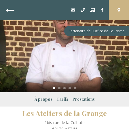
Retour
Partenaire de l'Office de Tourisme
À propos
Tarifs
Prestations
Les Ateliers de la Grange
1bis rue de la Culbute
62170
ATTIN