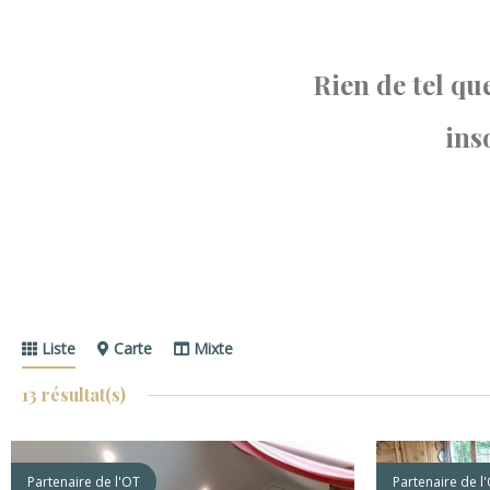
Rien de tel q
ins
Liste
Carte
Mixte
13
résultat(s)
Partenaire de l'OT
Partenaire de l