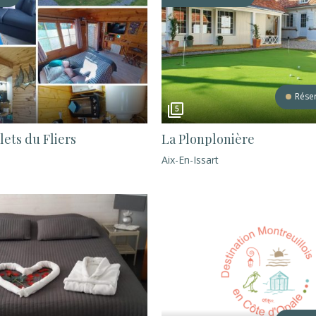
Réser
5
lets du Fliers
La Plonplonière
Aix-En-Issart