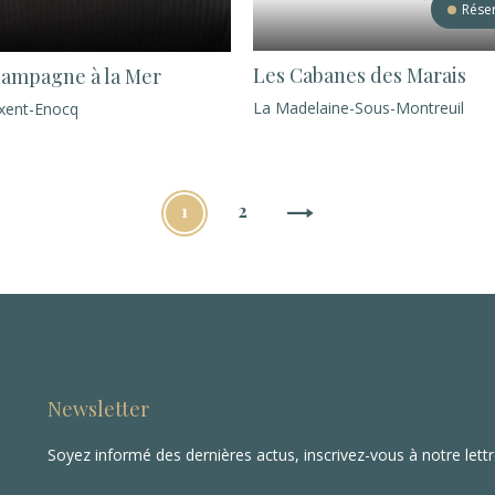
Réser
Les Cabanes des Marais
Campagne à la Mer
La Madelaine-Sous-Montreuil
xent-Enocq
1
2
Newsletter
Soyez informé des dernières actus, inscrivez-vous à notre lett