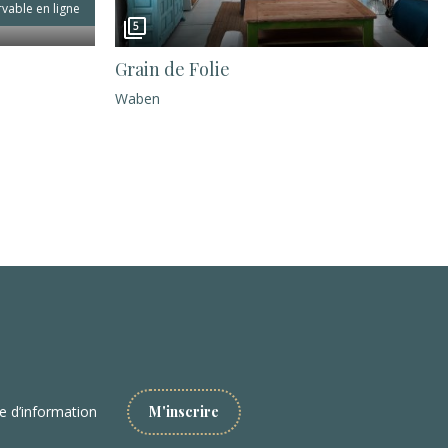
vable en ligne
5
Grain de Folie
Waben
re d’information
M'inscrire