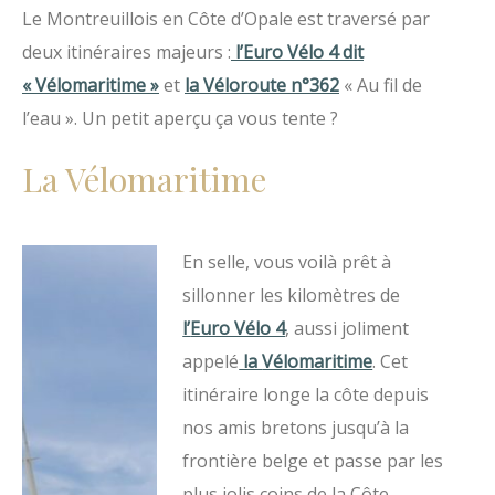
Le Montreuillois en Côte d’Opale est traversé par
deux itinéraires majeurs :
l’Euro Vélo 4 dit
« Vélomaritime »
et
la Véloroute n°362
« Au fil de
l’eau ». Un petit aperçu ça vous tente ?
La Vélomaritime
En selle, vous voilà prêt à
sillonner les kilomètres de
l’
Euro Vélo 4
, aussi joliment
appelé
la
Vélomaritime
. Cet
itinéraire longe la côte depuis
nos amis bretons jusqu’à la
frontière belge et passe par les
plus jolis coins de la Côte