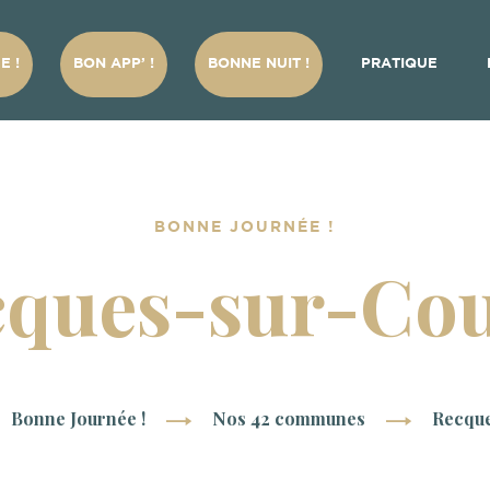
E !
BON APP’ !
BONNE NUIT !
PRATIQUE
BONNE JOURNÉE !
ques-sur-Co
Bonne Journée !
Nos 42 communes
Recqu