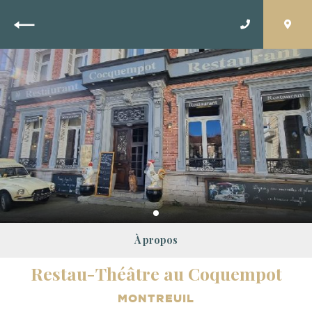
Retour
À propos
Restau-Théâtre au Coquempot
MONTREUIL