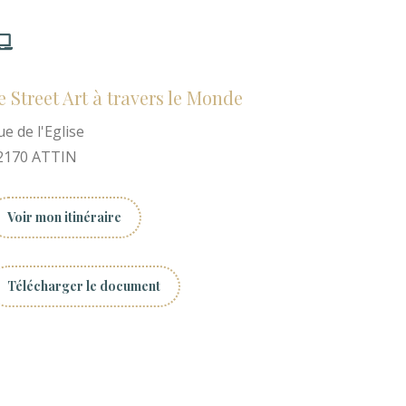
Visiter
le
e Street Art à travers le Monde
site
ue de l'Eglise
internet
2170
ATTIN
Voir mon itinéraire
Télécharger le document