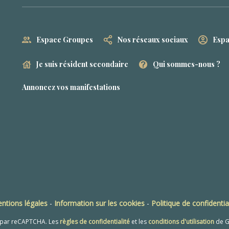
Espace Groupes
Nos réseaux sociaux
Espa
Je suis résident secondaire
Qui sommes-nous ?
Annoncez vos manifestations
ntions légales
-
Information sur les cookies
-
Politique de confidentia
é par reCAPTCHA. Les
règles de confidentialité
et les
conditions d'utilisation
de G