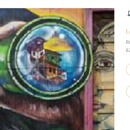
L
R
6