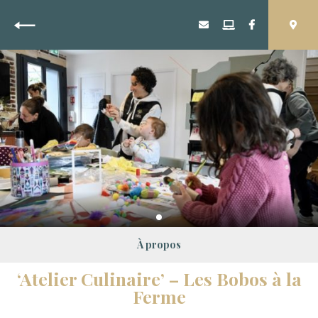
Retour
À propos
‘Atelier Culinaire’ – Les Bobos à la
Ferme